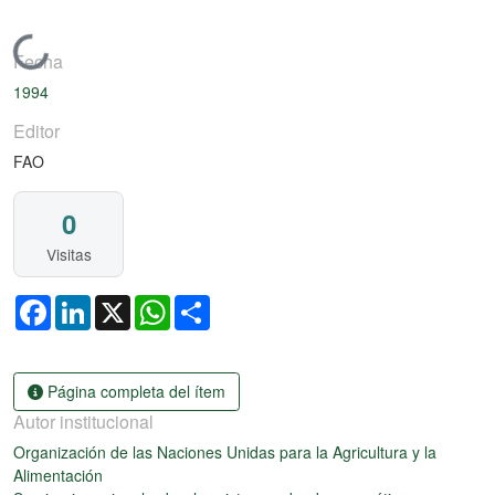
Cargando...
Fecha
1994
Editor
FAO
0
Visitas
Facebook
LinkedIn
X
WhatsApp
Share
Página completa del ítem
Autor institucional
Organización de las Naciones Unidas para la Agricultura y la
Alimentación