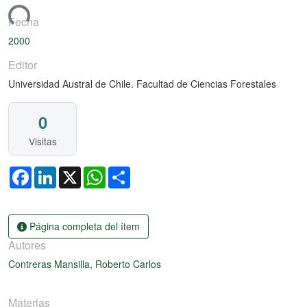
ando...
Fecha
2000
Editor
Universidad Austral de Chile. Facultad de Ciencias Forestales
0
Visitas
Facebook
LinkedIn
X
WhatsApp
Share
Página completa del ítem
Autores
Contreras Mansilla, Roberto Carlos
Materias