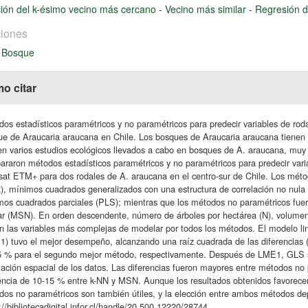
ión del k-ésimo vecino más cercano
-
Vecino más similar
-
Regresión d
iones
a Bosque
o citar
os estadísticos paramétricos y no paramétricos para predecir variables de r
e de Araucaria araucana en Chile. Los bosques de Araucaria araucana tienen u
en varios estudios ecológicos llevados a cabo en bosques de A. araucana, muy
raron métodos estadísticos paramétricos y no paramétricos para predecir varia
at ETM+ para dos rodales de A. araucana en el centro-sur de Chile. Los métod
, mínimos cuadrados generalizados con una estructura de correlación no nula 
os cuadrados parciales (PLS); mientras que los métodos no paramétricos fuer
ar (MSN). En orden descendente, número de árboles por hectárea (N), volumen 
n las variables más complejas de modelar por todos los métodos. El modelo lin
) tuvo el mejor desempeño, alcanzando una raíz cuadrada de las diferencias
5 % para el segundo mejor método, respectivamente. Después de LME1, GLS s
lación espacial de los datos. Las diferencias fueron mayores entre métodos no
encia de 10-15 % entre k-NN y MSN. Aunque los resultados obtenidos favorece
os no paramétricos son también útiles, y la elección entre ambos métodos dep
://bibliotecadigital.infor.cl/handle/20.500.12220/28744