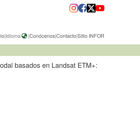
cio
|
Idioma
|
Conócenos
|
Contacto
|
Sitio INFOR
e rodal basados en Landsat ETM+: