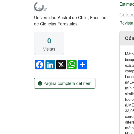
Estimac
Cargando...
Editor
Colecc
Universidad Austral de Chile, Facultad
Revist
de Ciencias Forestales
Cóm
0
Visitas
Métod
bosqu
Facebook
LinkedIn
X
WhatsApp
Share
exist
compa
Lands
(MLR)
Página completa del ítem
mínim
simil
fuero
(LME1
33,0
corre
difer
métod
https