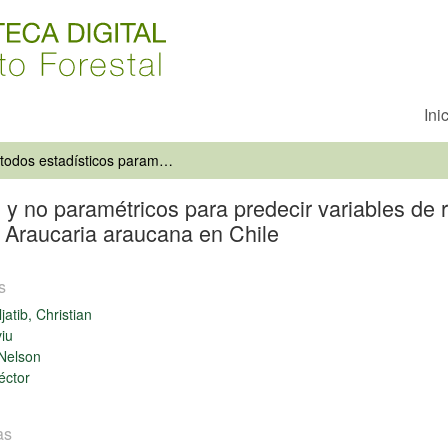
Ini
Métodos estadísticos paramétricos y no paramétricos para predecir variables de rodal basados en Landsat ETM+: una comparación en un bosque de Araucaria araucana en Chile
 y no paramétricos para predecir variables d
Araucaria araucana en Chile
s
jatib, Christian
viu
Nelson
éctor
as