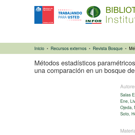
Inicio
Recursos externos
Revista Bosque
Métodos estadísticos paramétricos
una comparación en un bosque de 
Autore
Salas El
Ene, Li
Ojeda, 
Soto, H
Artículo de
revista
Materi