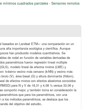
e mínimos cuadrados parciales
-
Sensores remotos
odal basados en Landsat ETM+: una comparación en un
na alta importancia ecológica y científica. Aunque
 pocos han producido modelos cuantitativos. Se
bles de rodal en función de variables derivadas de
os paramétricos fueron regresión líneal múltiple
(GLS), modelo lineal de efectos mixtos (LME) y
on: k-ésimo vecino más cercano (k-NN) y vecino más
bruto (V), área basal (G) y altura dominante (Hdom),
eal de efectos mixtos con efectos aleatorios conocidos
 (RMSD) para N y V de 18,31 y 4,08 % versus 33,06 y
e comportó mejor, y también toma en consideración la
 paramétricos que para los paramétricos, con una
n a los métodos paramétricos, se destaca que los
ende del objetivo del estudio..