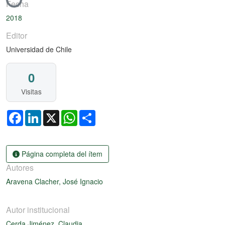
Cargando...
Fecha
2018
Editor
Universidad de Chile
0
Visitas
Facebook
LinkedIn
X
WhatsApp
Share
Página completa del ítem
Autores
Aravena Clacher, José Ignacio
Autor institucional
Cerda Jiménez, Claudia