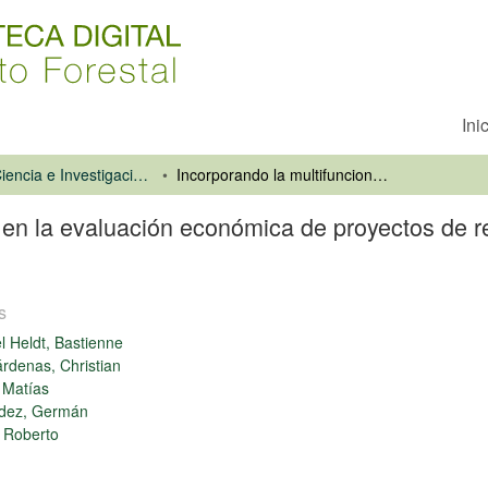
Ini
Revista Ciencia e Investigación Forestal
Incorporando la multifuncionalidad en la evaluación económica de proyectos de restauración de bosques nativos siempreverdes en el sur de Chile
d en la evaluación económica de proyectos de 
s
l Heldt, Bastienne
Cárdenas, Christian
, Matías
dez, Germán
 Roberto