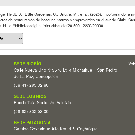
gel Heldt, B., Little Cárdenas, C., Urrutia, M., et al. (2020). Incorporando la 
ctos de restauración de bosques nativos siempreverdes en el sur de Chile. Cie
. https://bibliotecadigital.infor.cl/handle/20.500.12220/29900
SEDE BIOBÍO
Vol
Calle Nueva Uno N°3570 Lt. 4 Michaihue – San Pedro
de La Paz, Concepción
(56-41) 285 32 60
SEDE LOS RÍOS
Fundo Teja Norte s/n. Valdivia
(56-63) 233 52 00
SEDE PATAGONIA
Camino Coyhaique Alto Km. 4,5. Coyhaique