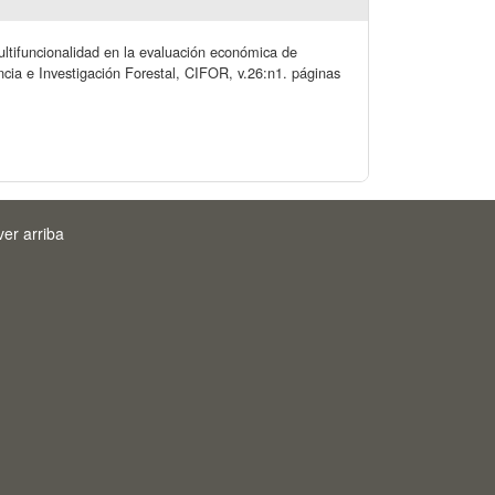
multifuncionalidad en la evaluación económica de
ncia e Investigación Forestal, CIFOR, v.26:n1. páginas
ver arriba