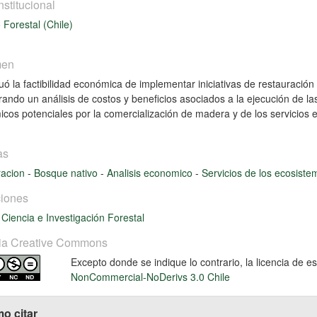
nstitucional
o Forestal (Chile)
men
uó la factibilidad económica de implementar iniciativas de restauració
rando un análisis de costos y beneficios asociados a la ejecución de la
cos potenciales por la comercialización de madera y de los servicios
as
racion
-
Bosque nativo
-
Analisis economico
-
Servicios de los ecosiste
iones
 Ciencia e Investigación Forestal
ia Creative Commons
Excepto donde se indique lo contrario, la licencia de 
NonCommercial-NoDerivs 3.0 Chile
o citar