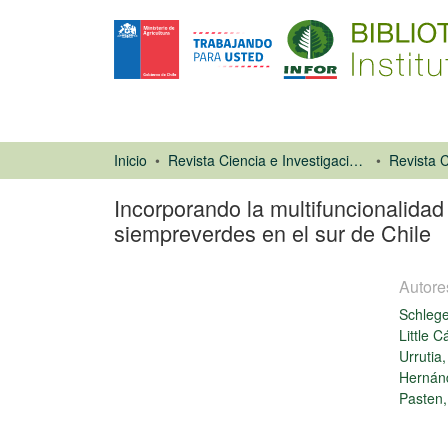
Inicio
Revista Ciencia e Investigación Forestal (CIFOR)
Incorporando la multifuncionalida
siempreverdes en el sur de Chile
Autore
Schlege
Little 
Urrutia
Hernán
Artículo de
Pasten,
revista