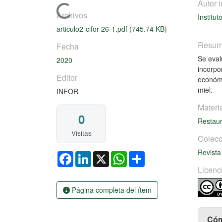
Autor i
Cargando...
Archivos
Institut
articulo2-cifor-26-1.pdf
(745.74 KB)
Resu
Fecha
Se eval
2020
incorpo
Editor
económi
miel.
INFOR
Materi
0
Restau
Visitas
Colecc
Revista
Facebook
LinkedIn
X
WhatsApp
Share
Licenc
Página completa del ítem
Cóm