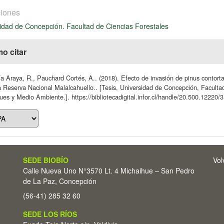
iones
idad de Concepción. Facultad de Ciencias Forestales
o citar
ía Araya, R., Pauchard Cortés, A.. (2018). Efecto de invasión de pinus cont
 Reserva Nacional Malalcahuello.. [Tesis, Universidad de Concepción, Facult
es y Medio Ambiente.]. https://bibliotecadigital.infor.cl/handle/20.500.12220/
SEDE BIOBÍO
Vol
Calle Nueva Uno N°3570 Lt. 4 Michaihue – San Pedro
de La Paz, Concepción
(56-41) 285 32 60
SEDE LOS RÍOS