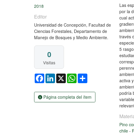
Las esp
2018
por la 
Editor
cual ac
gradien
Universidad de Concepción, Facultad de
ambient
Ciencias Forestales, Departamento de
través 
Manejo de Bosques y Medio Ambiente.
especie
5 rasgo
0
estudia
corresp
Visitas
perenne
ambient
Facebook
LinkedIn
X
WhatsApp
Share
activa 
ambient
podría 
Página completa del ítem
variabl
relevan
Materi
Pino co
chile
-
R