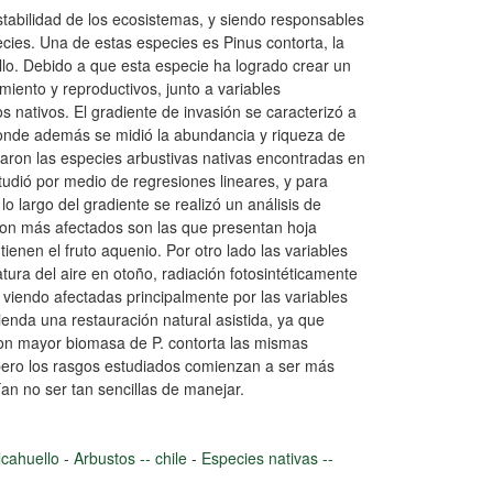
tabilidad de los ecosistemas, y siendo responsables
pecies. Una de estas especies es Pinus contorta, la
lo. Debido a que esta especie ha logrado crear un
miento y reproductivos, junto a variables
 nativos. El gradiente de invasión se caracterizó a
 donde además se midió la abundancia y riqueza de
icaron las especies arbustivas nativas encontradas en
tudió por medio de regresiones lineares, y para
o largo del gradiente se realizó un análisis de
ron más afectados son las que presentan hoja
enen el fruto aquenio. Por otro lado las variables
ura del aire en otoño, radiación fotosintéticamente
viendo afectadas principalmente por las variables
enda una restauración natural asistida, ya que
con mayor biomasa de P. contorta las mismas
 pero los rasgos estudiados comienzan a ser más
an no ser tan sencillas de manejar.
alcahuello
-
Arbustos -- chile
-
Especies nativas --