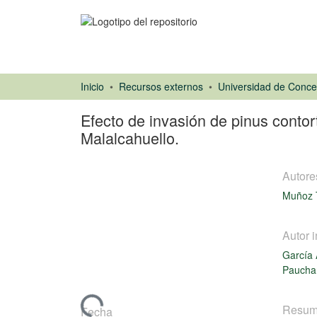
Inicio
Recursos externos
Efecto de invasión de pinus cont
Malalcahuello.
Autore
Muñoz 
Autor i
García 
Tesis
Pauchar
Cargando...
Resu
Fecha