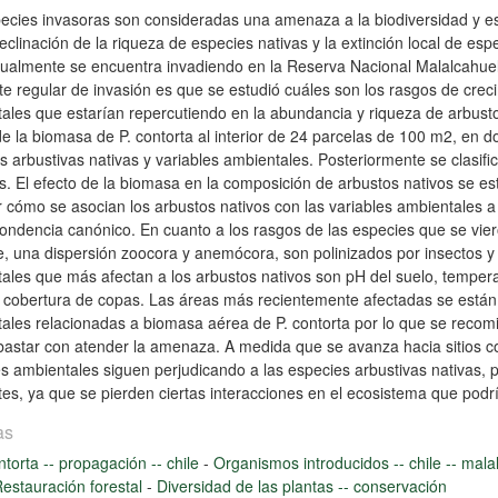
ecies invasoras son consideradas una amenaza a la biodiversidad y es
declinación de la riqueza de especies nativas y la extinción local de es
tualmente se encuentra invadiendo en la Reserva Nacional Malalcahuel
te regular de invasión es que se estudió cuáles son los rasgos de creci
ales que estarían repercutiendo en la abundancia y riqueza de arbustos
de la biomasa de P. contorta al interior de 24 parcelas de 100 m2, en
s arbustivas nativas y variables ambientales. Posteriormente se clasif
s. El efecto de la biomasa en la composición de arbustos nativos se es
r cómo se asocian los arbustos nativos con las variables ambientales a l
ondencia canónico. En cuanto a los rasgos de las especies que se vie
, una dispersión zoocora y anemócora, son polinizados por insectos y ti
ales que más afectan a los arbustos nativos son pH del suelo, temperat
y cobertura de copas. Las áreas más recientemente afectadas se están 
ales relacionadas a biomasa aérea de P. contorta por lo que se recomi
bastar con atender la amenaza. A medida que se avanza hacia sitios 
es ambientales siguen perjudicando a las especies arbustivas nativas,
tes, ya que se pierden ciertas interacciones en el ecosistema que podrí
as
ntorta -- propagación -- chile
-
Organismos introducidos -- chile -- mal
estauración forestal
-
Diversidad de las plantas -- conservación