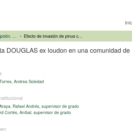
Ini
Universidad de Concepción. Facultad de Ciencias Forestales
Efecto de invasión de pinus contorta DOUGLAS ex loudon en una comunidad de arbustos en La Reserva Nacional Malalcahuello.
orta DOUGLAS ex loudon en una comunidad de 
s
Torres, Andrea Soledad
nstitucional
Araya, Rafael Andrés, supervisor de grado
d Cortés, Aníbal, supervisor de grado
men