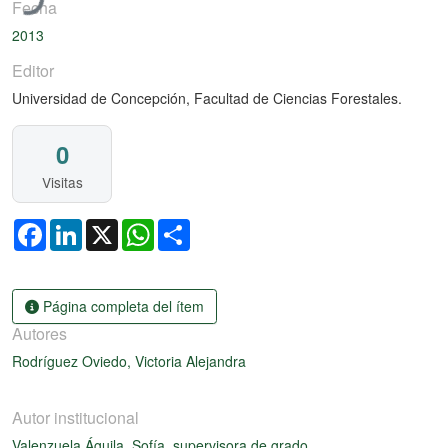
Fecha
2013
Editor
Universidad de Concepción, Facultad de Ciencias Forestales.
0
Visitas
Facebook
LinkedIn
X
WhatsApp
Share
Página completa del ítem
Autores
Rodríguez Oviedo, Victoria Alejandra
Autor institucional
Valenzuela Águila, Sofía, supervisora de grado