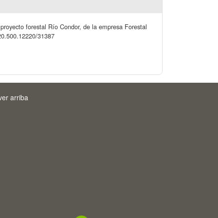
l proyecto forestal Río Condor, de la empresa Forestal
le/20.500.12220/31387
ver arriba