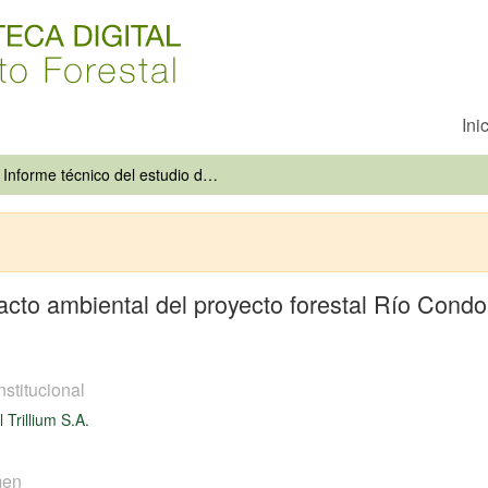
Ini
Informe técnico del estudio de impacto ambiental del proyecto forestal Río Condor, de la empresa Forestal Trillium Ltda. 3/01/98
acto ambiental del proyecto forestal Río Condor
nstitucional
 Trillium S.A.
men