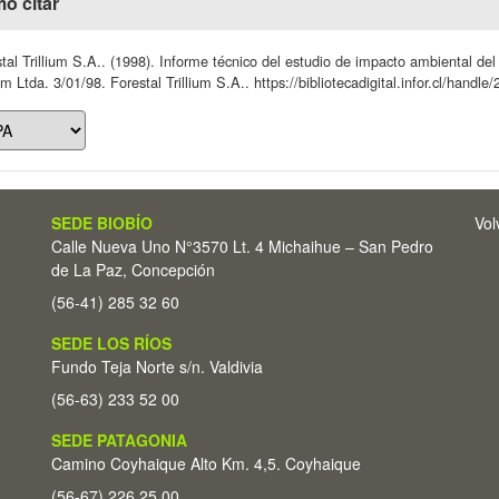
o citar
tal Trillium S.A.. (1998). Informe técnico del estudio de impacto ambiental de
ium Ltda. 3/01/98. Forestal Trillium S.A.. https://bibliotecadigital.infor.cl/hand
SEDE BIOBÍO
Vol
Calle Nueva Uno N°3570 Lt. 4 Michaihue – San Pedro
de La Paz, Concepción
(56-41) 285 32 60
SEDE LOS RÍOS
Fundo Teja Norte s/n. Valdivia
(56-63) 233 52 00
SEDE PATAGONIA
Camino Coyhaique Alto Km. 4,5. Coyhaique
(56-67) 226 25 00