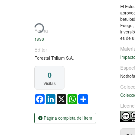
El Estu
Libro
Cargando...
aprovec
betuloi
Fuego, 
Fecha
inversi
es de u
1998
Materi
Editor
Impact
Forestal Trillium S.A.
Espec
0
Nothofa
Visitas
Colecc
Colecci
Facebook
LinkedIn
X
WhatsApp
Share
Licenc
Página completa del ítem