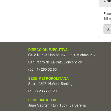
Cóm
Fores
Trill
DIRECCIÓN EJECUTIVA
Calle Nueva Uno N°3570 Lt. 4 Michaihue -
San Pedro de La Paz, Concepción
(56-41) 285 32 60
SEDE METROPOLITANA
Sucre 2397, Ñuñoa, Santiago
(56-2) 2366 71 20
SEDE DIAGUITAS
Juan Georgini Runi 1507, La Serena