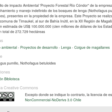
dio de impacto Ambiental 'Proyecto Forestal Río Cóndor" de la empresa F
hamiento y manejo indefinido de los bosques de lenga (Nothofagus pu
des), presentes en la propiedad de la empresa. Este Proyecto se realizar
comuna de Timaukel, al sur de Bahía Inútil, en la XII Región de Magall
ón estimada de US$ 100.000.000 (cien millones de dólares de los Estad
n total de 272.729 hectáreas
as
o ambiental
-
Proyectos de desarrollo
-
Lenga
-
Coigue de magallanes
ie
gus pumilio
,
Nothofagus betuloides
iones
ón Biblioteca
ia Creative Commons
Excepto donde se indique lo contrario, la licencia de 
NonCommercial-NoDerivs 3.0 Chile