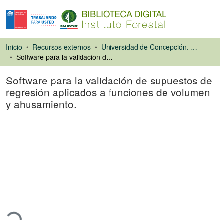
Inicio
Recursos externos
Universidad de Concepción. Facultad de Ciencias Forestales
Software para la validación de supuestos de regresión aplicados a funciones de volumen y ahusamiento.
Software para la validación de supuestos de
regresión aplicados a funciones de volumen
y ahusamiento.
Tesis
ando...