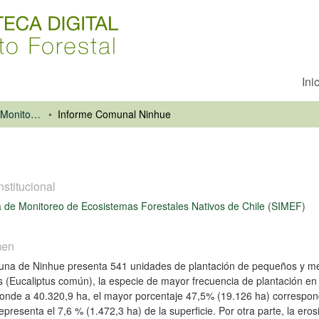
Ini
Sistema Integrado de Monitoreo de Ecosistemas Forestales Nativos de Chile (SIMEF)
Informe Comunal Ninhue
nstitucional
 de Monitoreo de Ecosistemas Forestales Nativos de Chile (SIMEF)
men
na de Ninhue presenta 541 unidades de plantación de pequeños y medi
s (Eucaliptus común), la especie de mayor frecuencia de plantación en 
onde a 40.320,9 ha, el mayor porcentaje 47,5% (19.126 ha) correspond
representa el 7,6 % (1.472,3 ha) de la superficie. Por otra parte, la ero