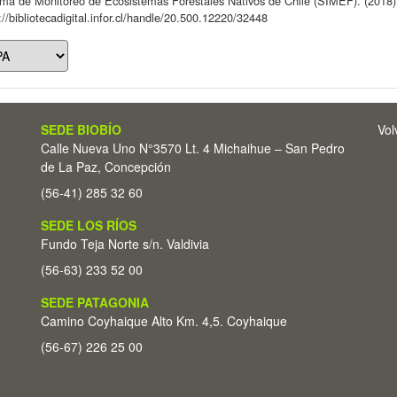
ema de Monitoreo de Ecosistemas Forestales Nativos de Chile (SIMEF). (2018
://bibliotecadigital.infor.cl/handle/20.500.12220/32448
SEDE BIOBÍO
Vol
Calle Nueva Uno N°3570 Lt. 4 Michaihue – San Pedro
de La Paz, Concepción
(56-41) 285 32 60
SEDE LOS RÍOS
Fundo Teja Norte s/n. Valdivia
(56-63) 233 52 00
SEDE PATAGONIA
Camino Coyhaique Alto Km. 4,5. Coyhaique
(56-67) 226 25 00