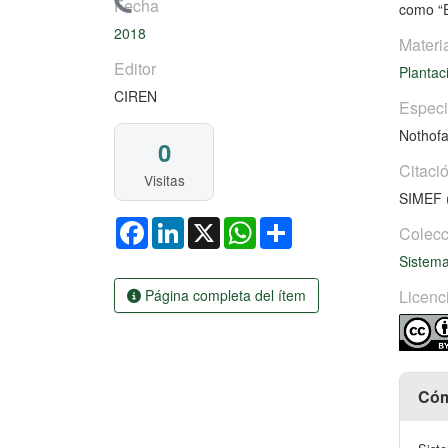
Cargando...
Fecha
como “E
2018
Materi
Editor
Plantac
CIREN
Espec
Nothofa
0
Citaci
Visitas
SIMEF (
Facebook
LinkedIn
X
WhatsApp
Share
Colecc
Sistema
Página completa del ítem
Licenc
Cóm