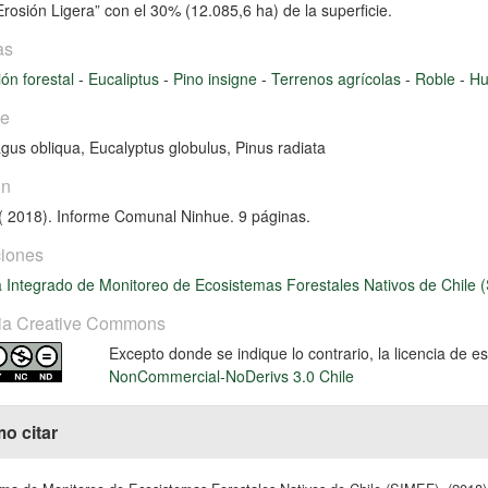
rosión Ligera” con el 30% (12.085,6 ha) de la superficie.
as
ión forestal
-
Eucaliptus
-
Pino insigne
-
Terrenos agrícolas
-
Roble
-
Hu
ie
gus obliqua
,
Eucalyptus globulus
,
Pinus radiata
ón
 2018). Informe Comunal Ninhue. 9 páginas.
iones
 Integrado de Monitoreo de Ecosistemas Forestales Nativos de Chile 
ia Creative Commons
Excepto donde se indique lo contrario, la licencia de 
NonCommercial-NoDerivs 3.0 Chile
o citar