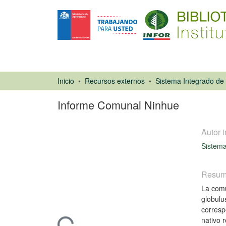
Inicio
Recursos externos
Informe Comunal Ninhue
Autor i
Sistema
Resu
La comu
Informe
globulu
corresp
nativo 