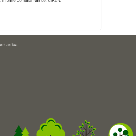
). Informe Comunal Ninhue. CIREN.
ver arriba