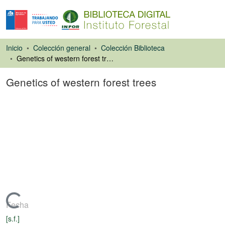
Inicio
Colección general
Colección Biblioteca
Genetics of western forest trees
Genetics of western forest trees
Libro
Cargando...
Fecha
[s.f.]