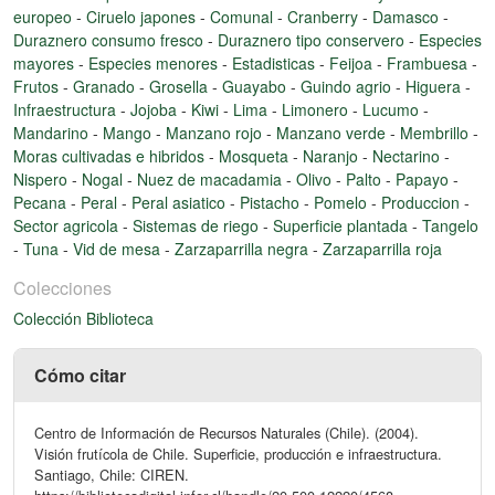
europeo
-
Ciruelo japones
-
Comunal
-
Cranberry
-
Damasco
-
Duraznero consumo fresco
-
Duraznero tipo conservero
-
Especies
mayores
-
Especies menores
-
Estadisticas
-
Feijoa
-
Frambuesa
-
Frutos
-
Granado
-
Grosella
-
Guayabo
-
Guindo agrio
-
Higuera
-
Infraestructura
-
Jojoba
-
Kiwi
-
Lima
-
Limonero
-
Lucumo
-
Mandarino
-
Mango
-
Manzano rojo
-
Manzano verde
-
Membrillo
-
Moras cultivadas e hibridos
-
Mosqueta
-
Naranjo
-
Nectarino
-
Nispero
-
Nogal
-
Nuez de macadamia
-
Olivo
-
Palto
-
Papayo
-
Pecana
-
Peral
-
Peral asiatico
-
Pistacho
-
Pomelo
-
Produccion
-
Sector agricola
-
Sistemas de riego
-
Superficie plantada
-
Tangelo
-
Tuna
-
Vid de mesa
-
Zarzaparrilla negra
-
Zarzaparrilla roja
Colecciones
Colección Biblioteca
Cómo citar
Centro de Información de Recursos Naturales (Chile). (2004).
Visión frutícola de Chile. Superficie, producción e infraestructura.
Santiago, Chile: CIREN.