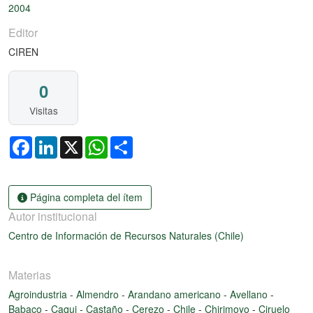
2004
Editor
CIREN
0
Visitas
Facebook
LinkedIn
X
WhatsApp
Share
Página completa del ítem
Autor institucional
Centro de Información de Recursos Naturales (Chile)
Materias
Agroindustria
-
Almendro
-
Arandano americano
-
Avellano
-
Babaco
-
Caqui
-
Castaño
-
Cerezo
-
Chile
-
Chirimoyo
-
Ciruelo