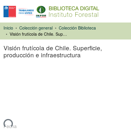
Inicio
Colección general
Colección Biblioteca
Visión frutícola de Chile. Superficie, producción e infraestructura
Visión frutícola de Chile. Superficie,
producción e infraestructura
Libro
ando...
Fecha