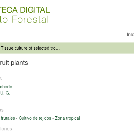
Ini
Tissue culture of selected tropical fruit plants
ruit plants
s
oberto
 U. G.
as
 frutales
-
Cultivo de tejidos
-
Zona tropical
iones