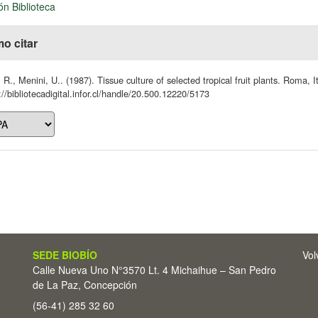
ón Biblioteca
o citar
 R., Menini, U.. (1987). Tissue culture of selected tropical fruit plants. Roma, I
://bibliotecadigital.infor.cl/handle/20.500.12220/5173
SEDE BIOBÍO
Vol
Calle Nueva Uno N°3570 Lt. 4 Michaihue – San Pedro
de La Paz, Concepción
(56-41) 285 32 60