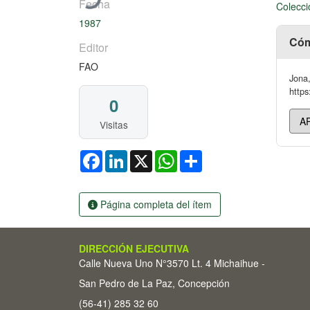
Fecha
Colecci
1987
Cóm
Editor
FAO
Jona,
https
0
Visitas
Facebook
LinkedIn
X
WhatsApp
Share
Página completa del ítem
DIRECCIÓN EJECUTIVA
Calle Nueva Uno N°3570 Lt. 4 Michaihue -
San Pedro de La Paz, Concepción
(56-41) 285 32 60