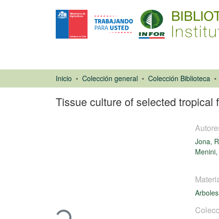
Inicio
Colección general
Colección Biblioteca
Tissue culture of selected tropical f
Autore
Jona, R
Menini,
Materi
Libro
Arboles
Cargando...
Colecc