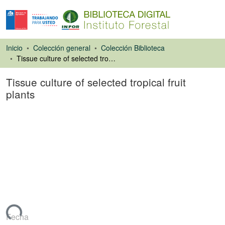
Inicio
Colección general
Colección Biblioteca
Tissue culture of selected tropical fruit plants
Tissue culture of selected tropical fruit
plants
Libro
gando...
Fecha