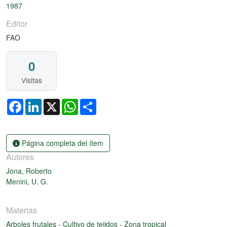
1987
Editor
FAO
0
Visitas
Facebook
LinkedIn
X
WhatsApp
Share
Página completa del ítem
Autores
Jona, Roberto
Menini, U. G.
Materias
Arboles frutales
-
Cultivo de tejidos
-
Zona tropical