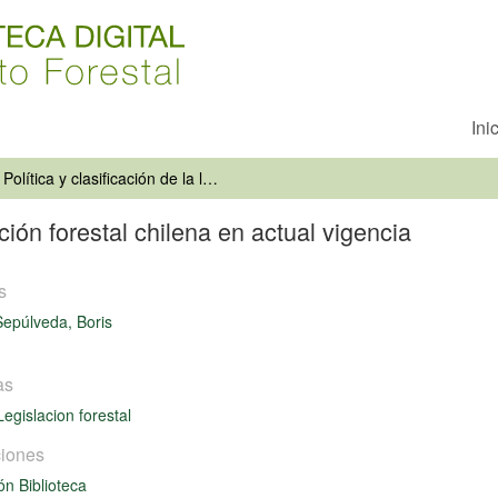
Ini
Política y clasificación de la legislación forestal chilena en actual vigencia
ación forestal chilena en actual vigencia
s
epúlveda, Boris
as
Legislacion forestal
iones
ón Biblioteca