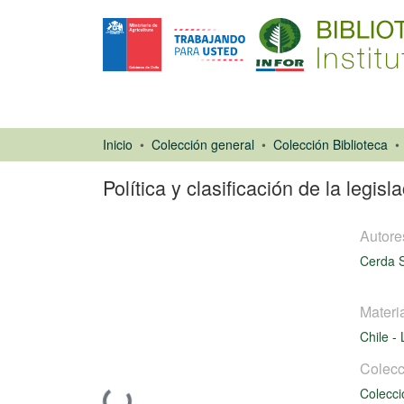
Inicio
Colección general
Colección Biblioteca
Política y clasificación de la legisl
Autore
Cerda S
Materi
Chile
-
Libro
Colecc
Colecci
Cargando...