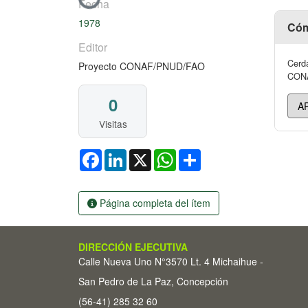
Fecha
1978
Cóm
Editor
Cerda
Proyecto CONAF/PNUD/FAO
CONAF
0
Visitas
Facebook
LinkedIn
X
WhatsApp
Share
Página completa del ítem
DIRECCIÓN EJECUTIVA
Calle Nueva Uno N°3570 Lt. 4 Michaihue -
San Pedro de La Paz, Concepción
(56-41) 285 32 60