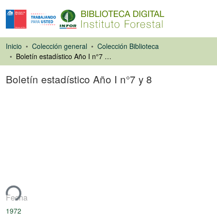
Inicio
Colección general
Colección Biblioteca
Boletín estadístico Año I n°7 y 8
Boletín estadístico Año I n°7 y 8
Libro
ndo...
Fecha
1972