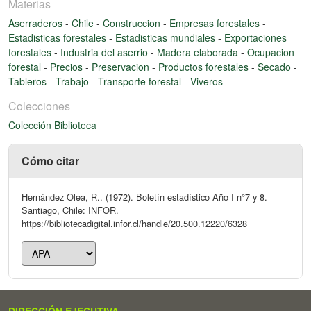
Materias
Aserraderos
-
Chile
-
Construccion
-
Empresas forestales
-
Estadisticas forestales
-
Estadisticas mundiales
-
Exportaciones
forestales
-
Industria del aserrio
-
Madera elaborada
-
Ocupacion
forestal
-
Precios
-
Preservacion
-
Productos forestales
-
Secado
-
Tableros
-
Trabajo
-
Transporte forestal
-
Viveros
Colecciones
Colección Biblioteca
Cómo citar
Hernández Olea, R.. (1972). Boletín estadístico Año I n°7 y 8.
Santiago, Chile: INFOR.
https://bibliotecadigital.infor.cl/handle/20.500.12220/6328