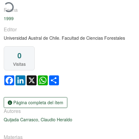
rgando...
Fecha
1999
Editor
Universidad Austral de Chile. Facultad de Ciencias Forestales
0
Visitas
Facebook
LinkedIn
X
WhatsApp
Share
Página completa del ítem
Autores
Quijada Carrasco, Claudio Heraldo
Materias