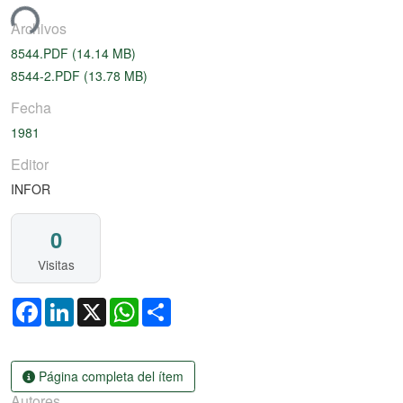
ando...
Archivos
8544.PDF
(14.14 MB)
8544-2.PDF
(13.78 MB)
Fecha
1981
Editor
INFOR
0
Visitas
Facebook
LinkedIn
X
WhatsApp
Share
Página completa del ítem
Autores