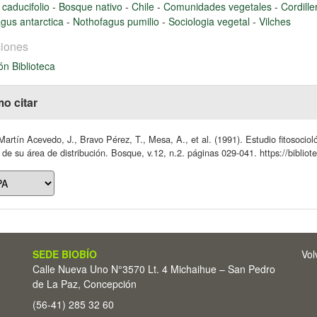
caducifolio
-
Bosque nativo
-
Chile
-
Comunidades vegetales
-
Cordill
gus antarctica
-
Nothofagus pumilio
-
Sociologia vegetal
-
Vilches
iones
ón Biblioteca
o citar
artín Acevedo, J., Bravo Pérez, T., Mesa, A., et al. (1991). Estudio fitosociol
 de su área de distribución. Bosque, v.12, n.2. páginas 029-041. https://bibliot
SEDE BIOBÍO
Vol
Calle Nueva Uno N°3570 Lt. 4 Michaihue – San Pedro
de La Paz, Concepción
(56-41) 285 32 60