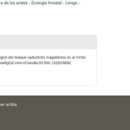
era de los andes
-
Ecologia forestal
-
Lenga
-
ógico del bosque caducifolio magallánico en el límite
ecadigital.infor.cl/handle/20.500.12220/8892
ver arriba