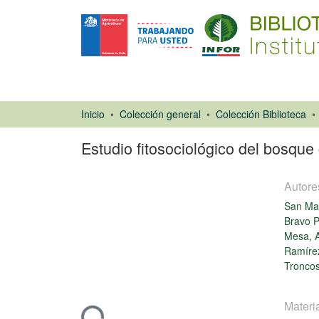
Inicio
Colección general
Colección Biblioteca
Estudio fitosociológico del bosque 
Autore
San Mar
Bravo P
Mesa, A
Ramírez
Artículo de
Troncos
revista
Materi