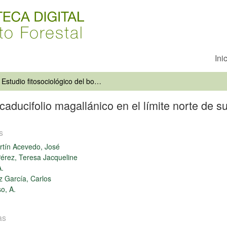
Ini
Estudio fitosociológico del bosque caducifolio magallánico en el límite norte de su área de distribución
caducifolio magallánico en el límite norte de su
s
tín Acevedo, José
érez, Teresa Jacqueline
.
 García, Carlos
o, A.
as