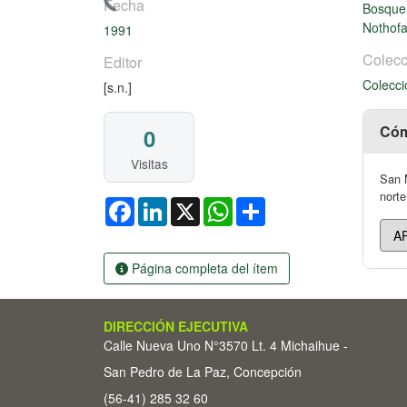
Cargando...
Fecha
Bosque 
Nothofa
1991
Colecc
Editor
Colecci
[s.n.]
Cóm
0
Visitas
San M
norte
Facebook
LinkedIn
X
WhatsApp
Share
Página completa del ítem
DIRECCIÓN EJECUTIVA
Calle Nueva Uno N°3570 Lt. 4 Michaihue -
San Pedro de La Paz, Concepción
(56-41) 285 32 60