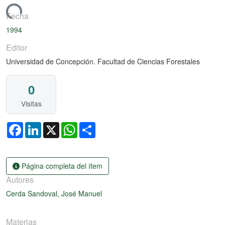
rgando...
Fecha
1994
Editor
Universidad de Concepción. Facultad de Ciencias Forestales
0
Visitas
Facebook
LinkedIn
X
WhatsApp
Share
Página completa del ítem
Autores
Cerda Sandoval, José Manuel
Materias