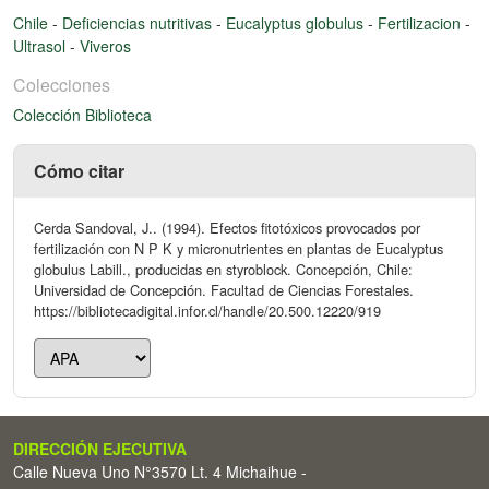
Chile
-
Deficiencias nutritivas
-
Eucalyptus globulus
-
Fertilizacion
-
Ultrasol
-
Viveros
Colecciones
Colección Biblioteca
Cómo citar
Cerda Sandoval, J.. (1994). Efectos fitotóxicos provocados por
fertilización con N P K y micronutrientes en plantas de Eucalyptus
globulus Labill., producidas en styroblock. Concepción, Chile:
Universidad de Concepción. Facultad de Ciencias Forestales.
https://bibliotecadigital.infor.cl/handle/20.500.12220/919
DIRECCIÓN EJECUTIVA
Calle Nueva Uno N°3570 Lt. 4 Michaihue -