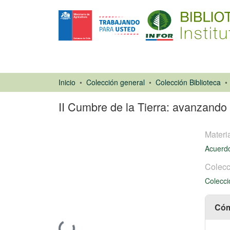
Inicio
Colección general
Colección Biblioteca
II Cumbre de la Tierra: avanzando 
Materi
Acuerd
Colecc
Colecci
Artículo de
revista
Cóm