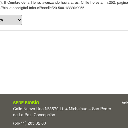
). II Cumbre de la Tierra: avanzando hacia atrás. Chile Forestal, n.252. págin
://bibliotecadigital.infor.cl/handle/20.500.12220/9955
SEDE BIOBÍO
Vol
Calle Nueva Uno N°3570 Lt. 4 Michaihue – San Pedro
de La Paz, Concepción
(56-41) 285 32 60