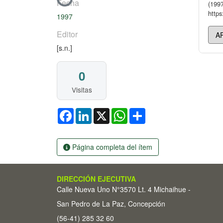
Cargando...
Fecha
(1997
https
1997
Editor
[s.n.]
0
Visitas
Facebook
LinkedIn
X
WhatsApp
Share
Página completa del ítem
DIRECCIÓN EJECUTIVA
Calle Nueva Uno N°3570 Lt. 4 Michaihue -
San Pedro de La Paz, Concepción
(56-41) 285 32 60