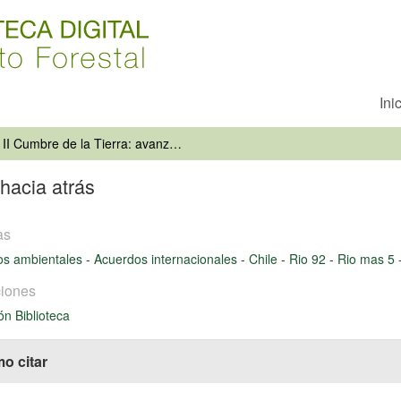
Ini
II Cumbre de la Tierra: avanzando hacia atrás
hacia atrás
as
os ambientales
-
Acuerdos internacionales
-
Chile
-
Rio 92
-
Rio mas 5
iones
ón Biblioteca
o citar