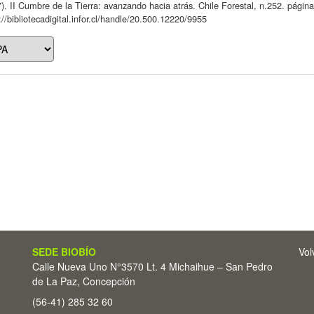
). II Cumbre de la Tierra: avanzando hacia atrás. Chile Forestal, n.252. págin
://bibliotecadigital.infor.cl/handle/20.500.12220/9955
SEDE BIOBÍO
Vol
Calle Nueva Uno N°3570 Lt. 4 Michaihue – San Pedro
de La Paz, Concepción
(56-41) 285 32 60