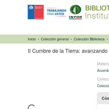
Inicio
Colección general
Colección Biblioteca
II Cumbre de la Tierra: avanzando 
Materi
Acuerd
Colecc
Colecci
Artículo de
revista
Cóm