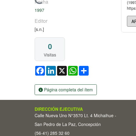
Cargando...
Fecha
(1997
https
1997
Editor
[s.n.]
0
Visitas
Facebook
LinkedIn
X
WhatsApp
Share
Página completa del ítem
DIRECCIÓN EJECUTIVA
Calle Nueva Uno N°3570 Lt. 4 Michaihue -
San Pedro de La Paz, Concepción
(56-41) 285 32 60