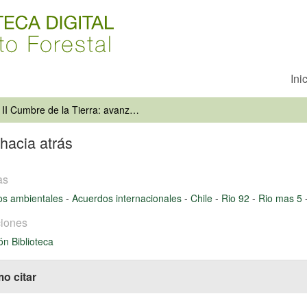
Ini
II Cumbre de la Tierra: avanzando hacia atrás
hacia atrás
as
os ambientales
-
Acuerdos internacionales
-
Chile
-
Rio 92
-
Rio mas 5
iones
ón Biblioteca
o citar