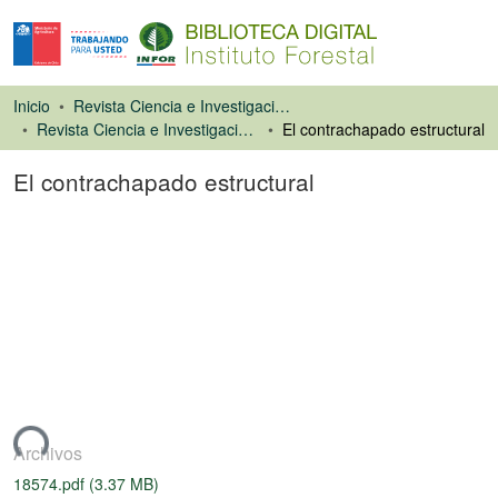
Inicio
Revista Ciencia e Investigación Forestal (CIFOR)
Revista Ciencia e Investigación Forestal
El contrachapado estructural
El contrachapado estructural
Artículo de revista
ando...
Archivos
18574.pdf
(3.37 MB)