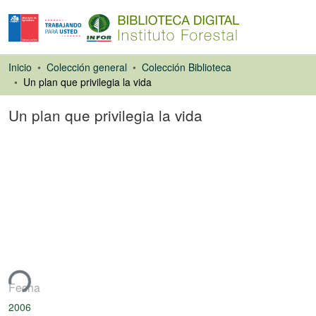
Inicio
Colección general
Colección Biblioteca
Un plan que privilegia la vida
Un plan que privilegia la vida
Artículo de revista
ndo...
Fecha
2006