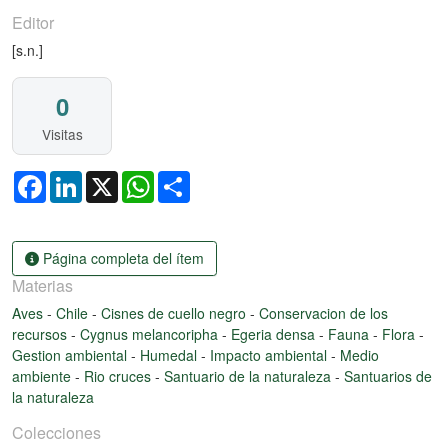
Editor
[s.n.]
0
Visitas
Facebook
LinkedIn
X
WhatsApp
Share
Página completa del ítem
Materias
Aves
-
Chile
-
Cisnes de cuello negro
-
Conservacion de los
recursos
-
Cygnus melancoripha
-
Egeria densa
-
Fauna
-
Flora
-
Gestion ambiental
-
Humedal
-
Impacto ambiental
-
Medio
ambiente
-
Rio cruces
-
Santuario de la naturaleza
-
Santuarios de
la naturaleza
Colecciones