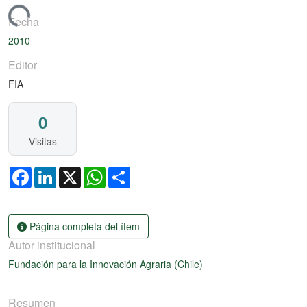
gando...
Fecha
2010
Editor
FIA
0
Visitas
Facebook
LinkedIn
X
WhatsApp
Share
Página completa del ítem
Autor institucional
Fundación para la Innovación Agraria (Chile)
Resumen