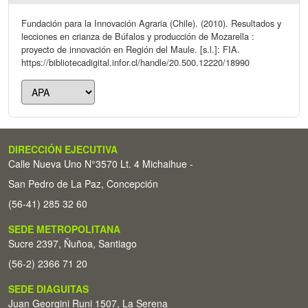
Fundación para la Innovación Agraria (Chile). (2010). Resultados y
lecciones en crianza de Búfalos y producción de Mozarella :
proyecto de innovación en Región del Maule. [s.l.]: FIA.
https://bibliotecadigital.infor.cl/handle/20.500.12220/18990
DIRECCIÓN EJECUTIVA
Calle Nueva Uno N°3570 Lt. 4 Michaihue -
San Pedro de La Paz, Concepción
(56-41) 285 32 60
SEDE METROPOLITANA
Sucre 2397, Ñuñoa, Santiago
(56-2) 2366 71 20
SEDE DIAGUITAS
Juan Georgini Runi 1507, La Serena