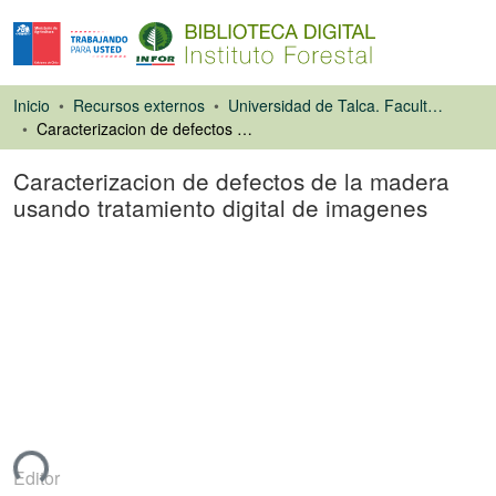
Inicio
Recursos externos
Universidad de Talca. Facultad de Ciencias Forestales
Caracterizacion de defectos de la madera usando tratamiento digital de imagenes
Caracterizacion de defectos de la madera
usando tratamiento digital de imagenes
Tesis
ando...
Editor