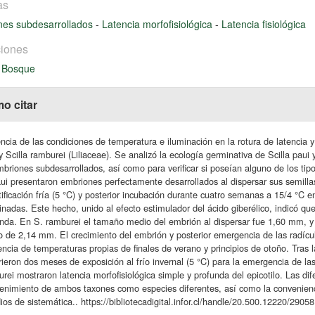
as
nes subdesarrollados
-
Latencia morfofisiológica
-
Latencia fisiológica
iones
a Bosque
o citar
encia de las condiciones de temperatura e iluminación en la rotura de latenci
y Scilla ramburei (Liliaceae). Se analizó la ecología germinativa de Scilla paui
briones subdesarrollados, así como para verificar si poseían alguno de los tipo
ui presentaron embriones perfectamente desarrollados al dispersar sus semillas
tificación fría (5 °C) y posterior incubación durante cuatro semanas a 15/4 °C 
nadas. Este hecho, unido al efecto estimulador del ácido giberélico, indicó que 
nda. En S. ramburei el tamaño medio del embrión al dispersar fue 1,60 mm, y
co de 2,14 mm. El crecimiento del embrión y posterior emergencia de las radícul
ncia de temperaturas propias de finales de verano y principios de otoño. Tras 
rieron dos meses de exposición al frío invernal (5 °C) para la emergencia de la
rei mostraron latencia morfofisiológica simple y profunda del epicotilo. Las di
nimiento de ambos taxones como especies diferentes, así como la conveniencia
ios de sistemática.. https://bibliotecadigital.infor.cl/handle/20.500.12220/29058