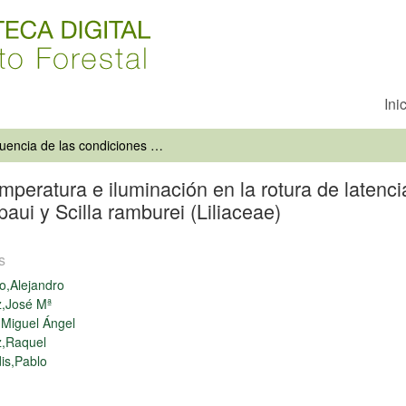
Ini
Influencia de las condiciones de temperatura e iluminación en la rotura de latencia y germinación de los endemismos mediterráneos Scilla paui y Scilla ramburei (Liliaceae)
emperatura e iluminación en la rotura de latenc
ui y Scilla ramburei (Liliaceae)
s
o,Alejandro
z,José Mª
Miguel Ángel
z,Raquel
is,Pablo