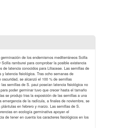
a y germinación de los endemismos mediterráneos Scilla
 y Scilla ramburei para comprobar la posible existencia
s de latencia conocidos para Liliaceae. Las semillas de
 y latencia fisiológica. Tras ocho semanas de
en oscuridad, se alcanzó el 100 % de semillas
las semillas de S. paui poseían latencia fisiológica no
 para poder germinar tuvo que crecer hasta el tamaño
as se produjo tras la exposición de las semillas a una
la emergencia de la radícula, a finales de noviembre, se
s plántulas en febrero y marzo. Las semillas de S.
ferencias en ecología germinativa apoyan el
 de tener en cuenta los caracteres fisiológicos en los