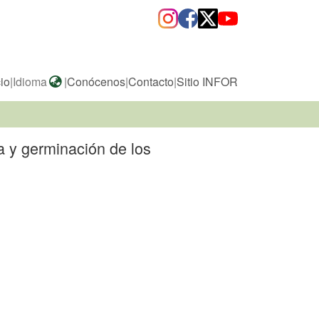
cio
|
Idioma
|
Conócenos
|
Contacto
|
Sitio INFOR
ia y germinación de los