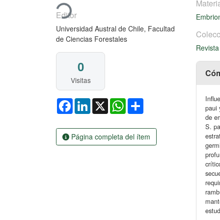
Materi
Editor
Embrio
Universidad Austral de Chile, Facultad
Colecc
de Ciencias Forestales
Revist
0
Cóm
Visitas
Influ
Facebook
LinkedIn
X
WhatsApp
Share
paui 
de em
S. pa
estra
Página completa del ítem
germi
profu
críti
secue
requi
rambu
mante
estud