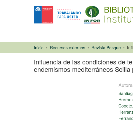
Inicio
Recursos externos
Revista Bosque
Influencia de las condiciones de t
endemismos mediterráneos Scilla pa
Autore
Santiag
Herran
Copete,
Herran
Artículo de
Ferrand
revista
Cargando...