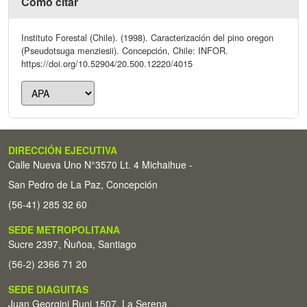
Cómo citar
Instituto Forestal (Chile). (1998). Caracterización del pino oregon
(Pseudotsuga menziesii). Concepción, Chile: INFOR.
https://doi.org/10.52904/20.500.12220/4015
DIRECCIÓN EJECUTIVA
Calle Nueva Uno N°3570 Lt. 4 Michaihue -
San Pedro de La Paz, Concepción
(56-41) 285 32 60
SEDE METROPOLITANA
Sucre 2397, Ñuñoa, Santiago
(56-2) 2366 71 20
SEDE DIAGUITAS
Juan Georgini Runi 1507, La Serena