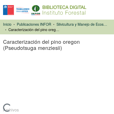
Inicio
Publicaciones INFOR
Silvicultura y Manejo de Ecosistemas Forestales Nativos y Exóticos
Caracterización del pino oregon (Pseudotsuga menziesii)
Caracterización del pino oregon
(Pseudotsuga menziesii)
Libro
Cargando...
Archivos