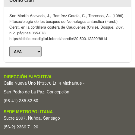
San Martín Acevedo, J., Ramírez García, C., Troncoso, A.. (1986).
Fitosociología de los bosques de Nothofagus antarctica (Forst.)
Oerst. en la cordillera costera de Cauquenes (Chile). Bosque, v.07,
n.2. páginas 065-078.
https://bibliotecadigital.infor.cl/handle/20.500.12220/8814
DIRECCIÓN EJECUTIVA
Calle Nueva Uno N°3570 Lt. 4 Michaihue -
San Pedro de La Paz, Concepción
(56-41) 285 32 60
SEDE METROPOLITANA
Sucre 2397, Ñuñoa, Santiago
(56-2) 2366 71 20