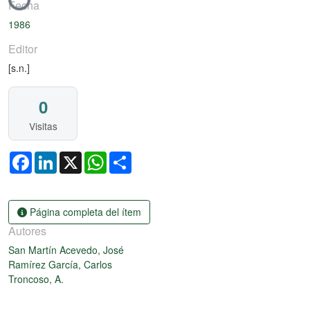
Cargando...
Fecha
1986
Editor
[s.n.]
0
Visitas
Facebook
LinkedIn
X
WhatsApp
Share
Página completa del ítem
Autores
San Martín Acevedo, José
Ramírez García, Carlos
Troncoso, A.